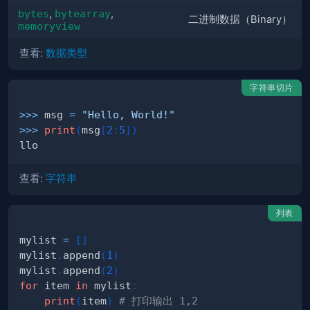
bytes
,
bytearray
,
二进制数据（Binary）
memoryview
查看:
数据类型
字符串切片
>>
>
 msg 
=
"Hello, World!"
>>
>
print
(
msg
[
2
:
5
]
)
查看:
字符串
列表
mylist 
=
[
]
mylist
.
append
(
1
)
mylist
.
append
(
2
)
for
 item 
in
 mylist
:
print
(
item
)
# 打印输出 1,2