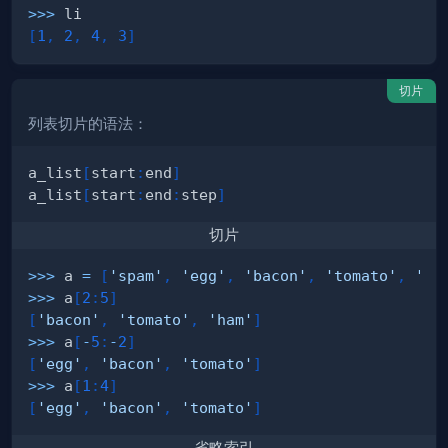
>>
>
[
1
,
2
,
4
,
3
]
切片
列表切片的语法：
a_list
[
start
:
end
]
a_list
[
start
:
end
:
step
]
切片
>>
>
 a 
=
[
'spam'
,
'egg'
,
'bacon'
,
'tomato'
,
'ha
>>
>
 a
[
2
:
5
]
[
'bacon'
,
'tomato'
,
'ham'
]
>>
>
 a
[
-
5
:
-
2
]
[
'egg'
,
'bacon'
,
'tomato'
]
>>
>
 a
[
1
:
4
]
[
'egg'
,
'bacon'
,
'tomato'
]