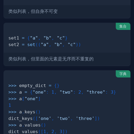
类似列表，但自身不可变
集合
set1 
=
{
"a"
,
"b"
,
"c"
}
set2 
=
set
(
(
"a"
,
"b"
,
"c"
)
)
类似列表，但里面的元素是无序而不重复的
字典
>>
>
 empty_dict 
=
{
}
>>
>
 a 
=
{
"one"
:
1
,
"two"
:
2
,
"three"
:
3
}
>>
>
 a
[
"one"
]
1
>>
>
 a
.
keys
(
)
dict_keys
(
[
'one'
,
'two'
,
'three'
]
)
>>
>
 a
.
values
(
)
dict_values
(
[
1
,
2
,
3
]
)