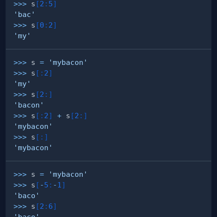
>>
>
 s
[
2
:
5
]
'bac'
>>
>
 s
[
0
:
2
]
'my'
>>
>
 s 
=
'mybacon'
>>
>
 s
[
:
2
]
'my'
>>
>
 s
[
2
:
]
'bacon'
>>
>
 s
[
:
2
]
+
 s
[
2
:
]
'mybacon'
>>
>
 s
[
:
]
'mybacon'
>>
>
 s 
=
'mybacon'
>>
>
 s
[
-
5
:
-
1
]
'baco'
>>
>
 s
[
2
:
6
]
'baco'