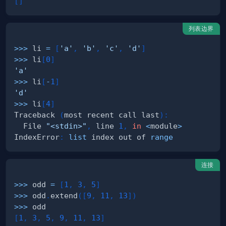
[
]
列表边界
>>
>
 li 
=
[
'a'
,
'b'
,
'c'
,
'd'
]
>>
>
 li
[
0
]
'a'
>>
>
 li
[
-
1
]
'd'
>>
>
 li
[
4
]
Traceback 
(
most recent call last
)
:
  File 
"<stdin>"
,
 line 
1
,
in
<
module
>
IndexError
:
list
 index out of 
range
连接
>>
>
 odd 
=
[
1
,
3
,
5
]
>>
>
 odd
.
extend
(
[
9
,
11
,
13
]
)
>>
>
[
1
,
3
,
5
,
9
,
11
,
13
]