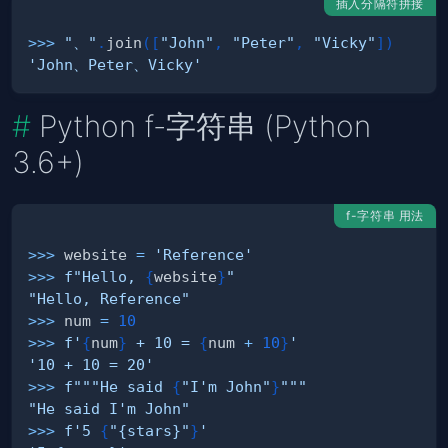
插入分隔符拼接
>>
>
"、"
.
join
(
[
"John"
,
"Peter"
,
"Vicky"
]
)
'John、Peter、Vicky'
Python f-字符串 (Python
3.6+)
f-字符串 用法
>>
>
 website 
=
'Reference'
>>
>
f"Hello, 
{
website
}
"
"Hello, Reference"
>>
>
 num 
=
10
>>
>
f'
{
num
}
 + 10 = 
{
num 
+
10
}
'
'10 + 10 = 20'
>>
>
f"""He said 
{
"I'm John"
}
"""
"He said I'm John"
>>
>
f'5 
{
"{stars}"
}
'