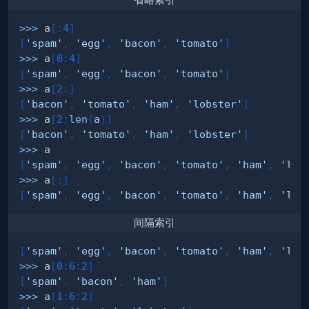
省略索引
>>
>
 a
[
:
4
]
[
'spam'
,
'egg'
,
'bacon'
,
'tomato'
]
>>
>
 a
[
0
:
4
]
[
'spam'
,
'egg'
,
'bacon'
,
'tomato'
]
>>
>
 a
[
2
:
]
[
'bacon'
,
'tomato'
,
'ham'
,
'lobster'
]
>>
>
 a
[
2
:
len
(
a
)
]
[
'bacon'
,
'tomato'
,
'ham'
,
'lobster'
]
>>
>
[
'spam'
,
'egg'
,
'bacon'
,
'tomato'
,
'ham'
,
'lob
>>
>
 a
[
:
]
[
'spam'
,
'egg'
,
'bacon'
,
'tomato'
,
'ham'
,
'lob
间隔索引
[
'spam'
,
'egg'
,
'bacon'
,
'tomato'
,
'ham'
,
'lob
>>
>
 a
[
0
:
6
:
2
]
[
'spam'
,
'bacon'
,
'ham'
]
>>
>
 a
[
1
:
6
:
2
]