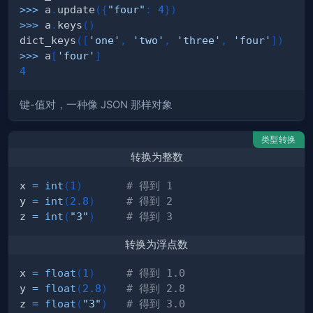
>>
>
 a
.
update
(
{
"four"
:
4
}
)
>>
>
 a
.
keys
(
)
dict_keys
(
[
'one'
,
'two'
,
'three'
,
'four'
]
)
>>
>
 a
[
'four'
]
4
键-值对，一种像 JSON 那样对象
类型转换
转换为整数
x 
=
int
(
1
)
# 得到 1
y 
=
int
(
2.8
)
# 得到 2
z 
=
int
(
"3"
)
# 得到 3
转换为浮点数
x 
=
float
(
1
)
# 得到 1.0
y 
=
float
(
2.8
)
# 得到 2.8
z 
=
float
(
"3"
)
# 得到 3.0