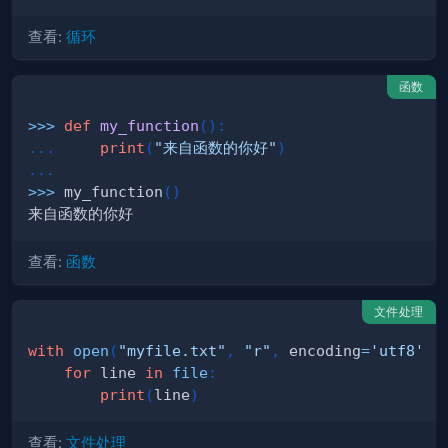
查看:
循环
函数
>>
>
def
my_function
(
)
:
.
.
.
print
(
"来自函数的你好"
)
.
.
.
>>
>
 my_function
(
)
查看:
函数
文件处理
with
open
(
"myfile.txt"
,
"r"
,
 encoding
=
'utf8'
)
for
 line 
in
file
:
print
(
line
)
查看:
文件处理