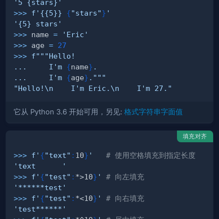
'5 {stars}'
>>
>
f'{{5}} 
{
"stars"
}
'
'{5} stars'
>>
>
 name 
=
'Eric'
>>
>
 age 
=
27
>>
>
...     I'm 
{
name
}
...     I'm 
{
age
}
."""
"Hello!\n    I'm Eric.\n    I'm 27."
它从 Python 3.6 开始可用，另见:
格式字符串字面值
填充对齐
>>
>
f'
{
"text"
:
10
}
'
# 使用空格填充到指定长度
'text      '
>>
>
f'
{
"test"
:
*>10
}
'
# 向左填充
'******test'
>>
>
f'
{
"test"
:
*<10
}
'
# 向右填充
'test******'