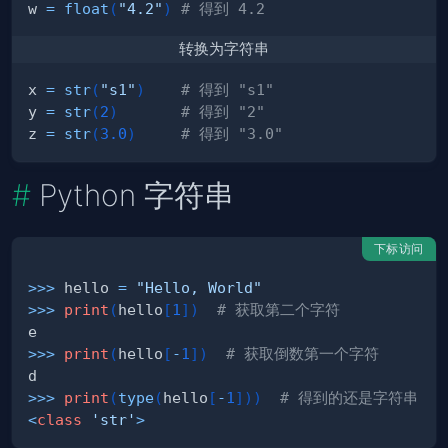
w 
=
float
(
"4.2"
)
# 得到 4.2
转换为字符串
x 
=
str
(
"s1"
)
# 得到 "s1"
y 
=
str
(
2
)
# 得到 "2"
z 
=
str
(
3.0
)
# 得到 "3.0"
Python 字符串
下标访问
>>
>
 hello 
=
"Hello, World"
>>
>
print
(
hello
[
1
]
)
# 获取第二个字符
>>
>
print
(
hello
[
-
1
]
)
# 获取倒数第一个字符
>>
>
print
(
type
(
hello
[
-
1
]
)
)
# 得到的还是字符串
<
class
'str'
>