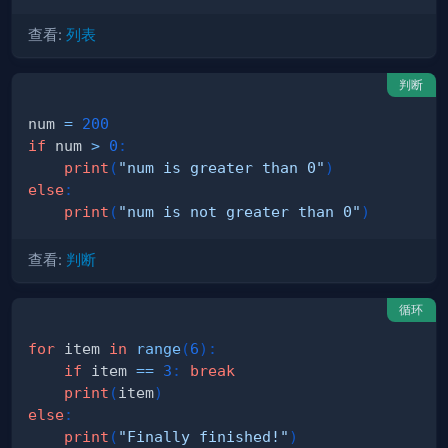
查看:
列表
判断
num 
=
200
if
 num 
>
0
:
print
(
"num is greater than 0"
)
else
:
print
(
"num is not greater than 0"
)
查看:
判断
循环
for
 item 
in
range
(
6
)
:
if
 item 
==
3
:
break
print
(
item
)
else
:
print
(
"Finally finished!"
)