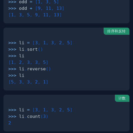
>>
>
 odd 
=
[
1
,
3
,
5
]
>>
>
 odd 
+
[
9
,
11
,
13
]
[
1
,
3
,
5
,
9
,
11
,
13
]
排序和反转
>>
>
 li 
=
[
3
,
1
,
3
,
2
,
5
]
>>
>
 li
.
sort
(
)
>>
>
[
1
,
2
,
3
,
3
,
5
]
>>
>
 li
.
reverse
(
)
>>
>
[
5
,
3
,
3
,
2
,
1
]
计数
>>
>
 li 
=
[
3
,
1
,
3
,
2
,
5
]
>>
>
 li
.
count
(
3
)
2