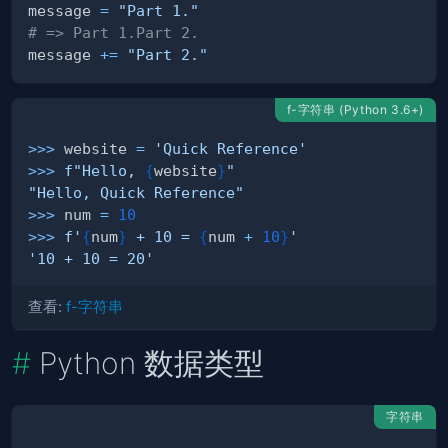
message 
=
"Part 1."
# => Part 1.Part 2.
message 
+=
"Part 2."
f-字符串 (Python 3.6+)
>>
>
 website 
=
'Quick Reference'
>>
>
f"Hello, 
{
website
}
"
"Hello, Quick Reference"
>>
>
 num 
=
10
>>
>
f'
{
num
}
 + 10 = 
{
num 
+
10
}
'
'10 + 10 = 20'
查看:
f-字符串
Python 数据类型
字符串