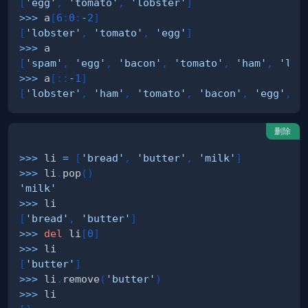
[
'egg'
,
'tomato'
,
'lobster'
]
>>
>
 a
[
6
:
0
:
-
2
]
[
'lobster'
,
'tomato'
,
'egg'
]
>>
>
[
'spam'
,
'egg'
,
'bacon'
,
'tomato'
,
'ham'
,
'lob
>>
>
 a
[
:
:
-
1
]
[
'lobster'
,
'ham'
,
'tomato'
,
'bacon'
,
'egg'
,
'
删除
>>
>
 li 
=
[
'bread'
,
'butter'
,
'milk'
]
>>
>
 li
.
pop
(
)
'milk'
>>
>
[
'bread'
,
'butter'
]
>>
>
del
 li
[
0
]
>>
>
[
'butter'
]
>>
>
 li
.
remove
(
'butter'
)
>>
>