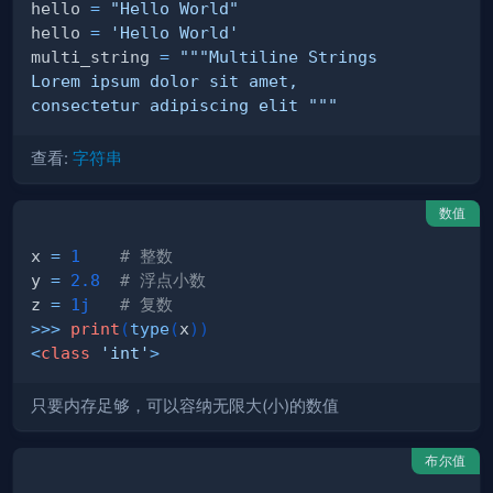
hello 
=
"Hello World"
hello 
=
'Hello World'
multi_string 
=
consectetur adipiscing elit """
查看:
字符串
数值
x 
=
1
# 整数
y 
=
2.8
# 浮点小数
z 
=
1j
# 复数
>>
>
print
(
type
(
x
)
)
<
class
'int'
>
只要内存足够，可以容纳无限大(小)的数值
布尔值