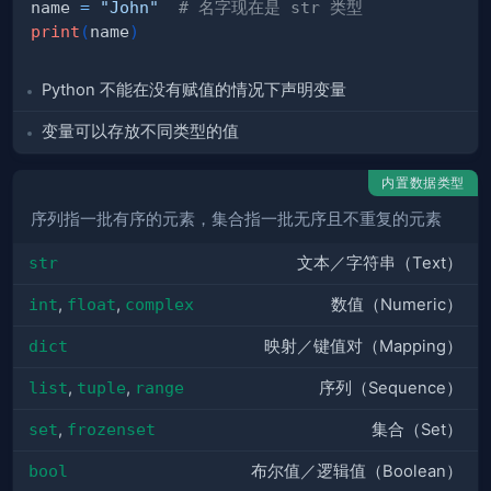
name 
=
"John"
# 名字现在是 str 类型
print
(
name
)
Python 不能在没有赋值的情况下声明变量
变量可以存放不同类型的值
内置数据类型
序列指一批有序的元素，集合指一批无序且不重复的元素
str
文本／字符串（Text）
int
,
float
,
complex
数值（Numeric）
dict
映射／键值对（Mapping）
list
,
tuple
,
range
序列（Sequence）
set
,
frozenset
集合（Set）
bool
布尔值／逻辑值（Boolean）