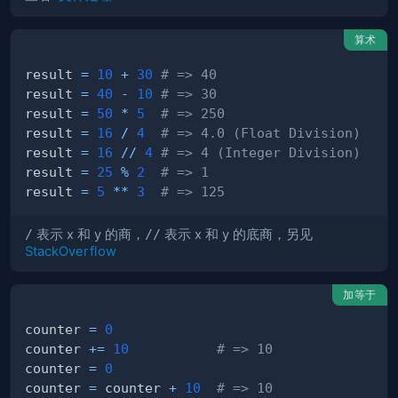
算术
result 
=
10
+
30
# => 40
result 
=
40
-
10
# => 30
result 
=
50
*
5
# => 250
result 
=
16
/
4
# => 4.0 (Float Division)
result 
=
16
//
4
# => 4 (Integer Division)
result 
=
25
%
2
# => 1
result 
=
5
**
3
# => 125
/
表示 x 和 y 的商，
//
表示 x 和 y 的底商，另见
StackOverflow
加等于
counter 
=
0
counter 
+=
10
# => 10
counter 
=
0
counter 
=
 counter 
+
10
# => 10