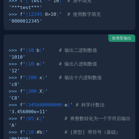
>>
>
f'
{
"test"
:
*^10
}
'
# 居中填充
'***test***'
>>
>
f'
{
12345
:
0>10
}
'
# 使用数字填充
'0000012345'
按类型输出
>>
>
f'
{
10
:
b
}
'
# 输出二进制数值
'1010'
>>
>
f'
{
10
:
o
}
'
# 输出八进制数值
'12'
>>
>
f'
{
200
:
x
}
'
# 输出十六进制数值
'c8'
>>
>
f'
{
200
:
X
}
'
'C8'
>>
>
f'
{
345600000000
:
e
}
'
# 科学计数法
'3.456000e+11'
>>
>
f'
{
65
:
c
}
'
# 将整数转化为一个字符后输出
'A'
>>
>
f'
{
10
:
#b
}
'
# [类型] 带符号（基础）
'0b1010'