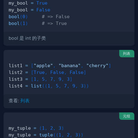
my_bool 
=
True
my_bool 
=
False
bool
(
0
)
# => False
bool
(
1
)
# => True
bool 是 int 的子类
列表
list1 
=
[
"apple"
,
"banana"
,
"cherry"
]
list2 
=
[
True
,
False
,
False
]
list3 
=
[
1
,
5
,
7
,
9
,
3
]
list4 
=
list
(
(
1
,
5
,
7
,
9
,
3
)
)
查看:
列表
元组
my_tuple 
=
(
1
,
2
,
3
)
my_tuple 
=
tuple
(
(
1
,
2
,
3
)
)