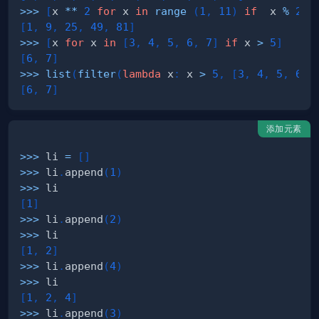
>>
>
[
x 
**
2
for
 x 
in
range
(
1
,
11
)
if
  x 
%
2
=
[
1
,
9
,
25
,
49
,
81
]
>>
>
[
x 
for
 x 
in
[
3
,
4
,
5
,
6
,
7
]
if
 x 
>
5
]
[
6
,
7
]
>>
>
list
(
filter
(
lambda
 x
:
 x 
>
5
,
[
3
,
4
,
5
,
6
,
[
6
,
7
]
添加元素
>>
>
 li 
=
[
]
>>
>
 li
.
append
(
1
)
>>
>
[
1
]
>>
>
 li
.
append
(
2
)
>>
>
[
1
,
2
]
>>
>
 li
.
append
(
4
)
>>
>
[
1
,
2
,
4
]
>>
>
 li
.
append
(
3
)