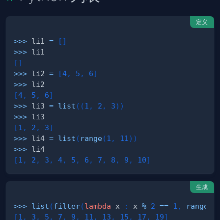
定义
>>
>
 li1 
=
[
]
>>
>
[
]
>>
>
 li2 
=
[
4
,
5
,
6
]
>>
>
[
4
,
5
,
6
]
>>
>
 li3 
=
list
(
(
1
,
2
,
3
)
)
>>
>
[
1
,
2
,
3
]
>>
>
 li4 
=
list
(
range
(
1
,
11
)
)
>>
>
[
1
,
2
,
3
,
4
,
5
,
6
,
7
,
8
,
9
,
10
]
生成
>>
>
list
(
filter
(
lambda
 x 
:
 x 
%
2
==
1
,
range
(
1
[
1
,
3
,
5
,
7
,
9
,
11
,
13
,
15
,
17
,
19
]