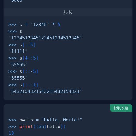
步长
>>
>
 s 
=
'12345'
*
5
>>
>
'1234512345123451234512345'
>>
>
 s
[
:
:
5
]
'11111'
>>
>
 s
[
4
:
:
5
]
'55555'
>>
>
 s
[
:
:
-
5
]
'55555'
>>
>
 s
[
:
:
-
1
]
'5432154321543215432154321'
获取长度
>>
>
 hello 
=
"Hello, World!"
>>
>
print
(
len
(
hello
)
)
13