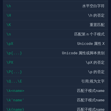
\h
水平空白字符
\H
\h
的否定
\K
重置匹配
\n
匹配第
n
个子模式
\pX
Unicode
属性
X
\p{...}
Unicode
属性或脚本类别
\PX
\pX
的否定
\P{...}
\p
的否定
\Q...\E
引用;视为文字
\k<name>
匹配子模式
name
\k'name'
匹配子模式
name
\k{name}
匹配子模式
name