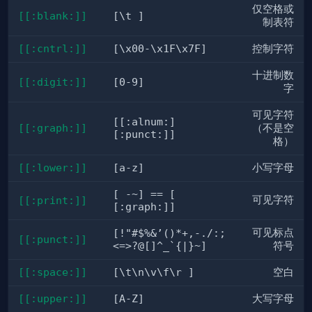
仅空格或
[[:blank:]]
[\t ]
制表符
[[:cntrl:]]
[\x00-\x1F\x7F]
控制字符
十进制数
[[:digit:]]
[0-9]
字
可见字符
[[:alnum:]
[[:graph:]]
（不是空
[:punct:]]
格）
[[:lower:]]
[a-z]
小写字母
[ -~] == [
可见字符
[[:print:]]
[:graph:]]
可见标点
[!"#$%&’()*+,-./:;
[[:punct:]]
<=>?@[]^_`{|}~]
符号
[[:space:]]
[\t\n\v\f\r ]
空白
[[:upper:]]
[A-Z]
大写字母