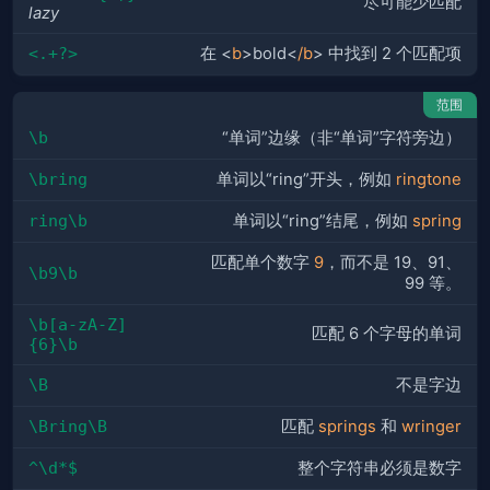
尽可能少匹配
lazy
<.+?>
在 <
b
>bold<
/b
> 中找到 2 个匹配项
范围
\b
“单词”边缘（非“单词”字符旁边）
\bring
单词以“ring”开头，例如
ringtone
ring\b
单词以“ring”结尾，例如
spring
匹配单个数字
9
，而不是 19、91、
\b9\b
99 等。
\b[a-zA-Z]
匹配 6 个字母的单词
{6}\b
\B
不是字边
\Bring\B
匹配
springs
和
wringer
^\d*$
整个字符串必须是数字