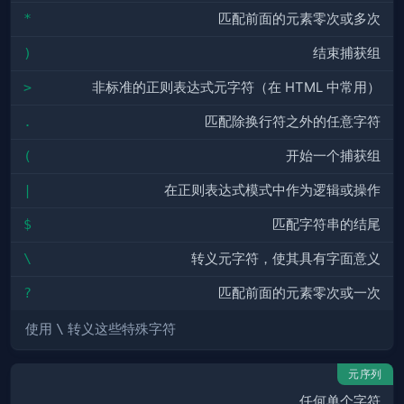
*
匹配前面的元素零次或多次
)
结束捕获组
>
非标准的正则表达式元字符（在 HTML 中常用）
.
匹配除换行符之外的任意字符
(
开始一个捕获组
|
在正则表达式模式中作为逻辑或操作
$
匹配字符串的结尾
\
转义元字符，使其具有字面意义
?
匹配前面的元素零次或一次
使用
\
转义这些特殊字符
元序列
.
任何单个字符