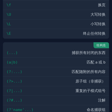
\f
换页
\U
大写转换
\L
小写转换
\E
终止任何转换
组构造
(...)
捕获所有封闭的东西
(a|b)
匹配
a
或
b
(?:...)
匹配随附的所有内容
(?>...)
原子组（非捕获）
(?|...)
重复的子模式组号
(?#...)
注解
(?'name'...)
命名捕获组