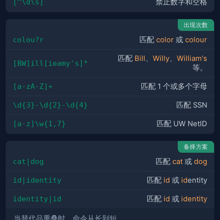
[^\d\s]
禁止数字和空格
出现次数
colou?r
匹配
color
或
colour
匹配
Bill
、
Willy
、
William's
[BW]ill[ieamy's]*
等。
[a-zA-Z]+
匹配 1 个或多个字母
\d{3}-\d{2}-\d{4}
匹配 SSN
[a-z]\w{1,7}
匹配 UW NetID
备择方案
cat|dog
匹配
cat
或
dog
id|identity
匹配
id
或
id
entity
identity|id
匹配
id
或
identity
当替代品重叠时，命令从长到短