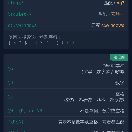
ring\?
匹配
ring?
\(quiet\)
匹配
（安静）
c:\\windows
匹配
c:\windows
使用
\
搜索这些特殊字符：
[ \ ^ $ . | ? * + ( ) { }
速记类
“单词”字符
\w
(字母、数字或下划线)
\d
数字
空格
\s
(空格、制表符、vtab、换行符)
\W, \D, or \S
不是单词、数字或空格
[\D\S]
表示不是数字或空格，两者都匹配