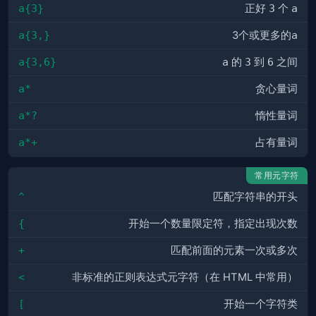
a{3}
正好
3
个
a
a{3,}
3个或更多的
a
a{3,6}
a
的
3
到
6
之间
a*
贪心量词
a*?
惰性量词
a*+
占有量词
常用元字符
^
匹配字符串的开头
{
开始一个数量限定符，指定出现次数
+
匹配前面的元素一次或多次
<
非标准的正则表达式元字符（在 HTML 中常用）
[
开始一个字符类