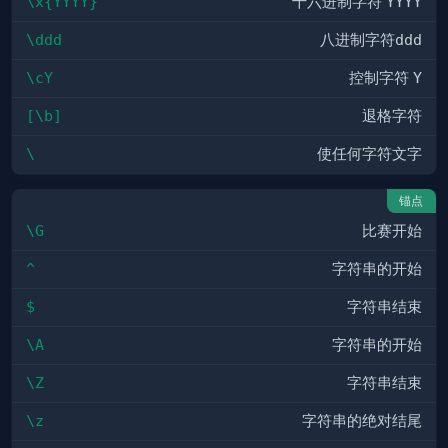
\x{YYYY}
十六进制字符
YYYY
\ddd
八进制字符
ddd
\cY
控制字符
Y
[\b]
退格字符
\
使任何字符文字
锚点
\G
比赛开始
^
字符串的开始
$
字符串结束
\A
字符串的开始
\Z
字符串结束
\z
字符串的绝对结尾