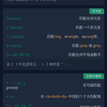
字符类
[aeiou]
匹配任何元音
[^aeiou]
匹配一个非元音
r[iau]ng
匹配
ring
、w
rang
le、sp
rung
等。
gr[ae]y
匹配
gray
或
grey
[a-zA-Z0-9]
匹配任何字母或数字
在
[ ]
中总是转义
. \ ]
有时是
^ - .
贪婪与懒惰
*  + {n,}
尽可能匹配
greedy
<.+>
在
<b>bold</b>
中找到 1 个大匹配项
*?  +? {n,}?