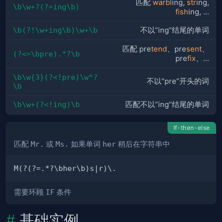
匹配
warbl
ing,
str
ing,
\b\w+?(?=ing\b)
fish
ing, ...
\b(?!\w+ing\b)\w+\b
不以“ing”结尾的单词
匹配 pre
tend
、pre
sent
、
(?<=\bpre).*?\b
pre
fix
、...
\b\w{3}(?<!pre)\w*?
不以“pre”开头的词
\b
\b\w+(?<!ing)\b
匹配不以“ing”结尾的单词
If-then-else
匹配
Mr.
或
Ms.
如果单词
her
稍后在字符串中
需要环顾
IF
条件
基础实例