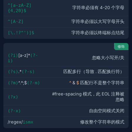
^[a-zA-Z]
字符串必须有 4-20 个字母
{4,20}$
^[A-Z]
字符串必须以大写字母开头
[\.!?"')]$
字符串必须以终端标点结尾
修饰
(?i)
[a-z]*
(?-
忽略大小写开/关
i)
(?s)
.*
(?-s)
匹配多行（导致 . 匹配换行符）
(?m)
^.*;$
(?-m)
^
&
$
匹配行不是整个字符串
#free-spacing 模式，此 EOL 注释被
(?x)
忽略
(?-x)
自由空间模式关闭
/regex/
ismx
修改整个字符串的模式