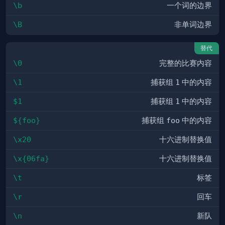
\b
一个词的边界
\B
非单词边界
替代
\0
完整的比赛内容
\1
捕获组
1
中的内容
$1
捕获组
1
中的内容
${foo}
捕获组
foo
中的内容
\x20
十六进制替换值
\x{06fa}
十六进制替换值
\t
标签
\r
回车
\n
新队