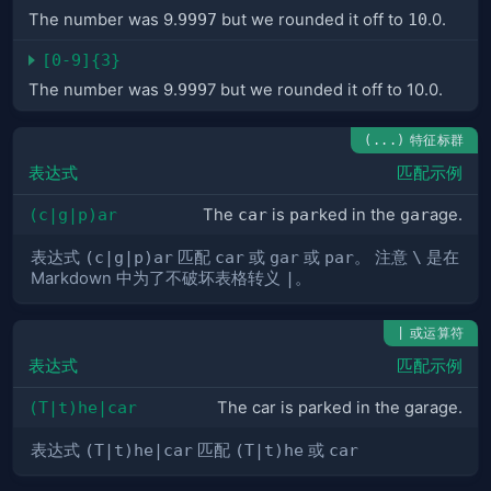
The number was 9.
9997
but we rounded it off to
10
.0.
[0-9]{3}
The number was 9.
999
7 but we rounded it off to 10.0.
特征标群
(...)
表达式
匹配示例
(c|g|p)ar
The
car
is
par
ked in the
gar
age.
表达式
(c|g|p)ar
匹配
car
或
gar
或
par
。 注意
\
是在
Markdown 中为了不破坏表格转义
|
。
或运算符
|
表达式
匹配示例
(T|t)he|car
The car is parked in the garage.
表达式
(T|t)he|car
匹配
(T|t)he
或
car