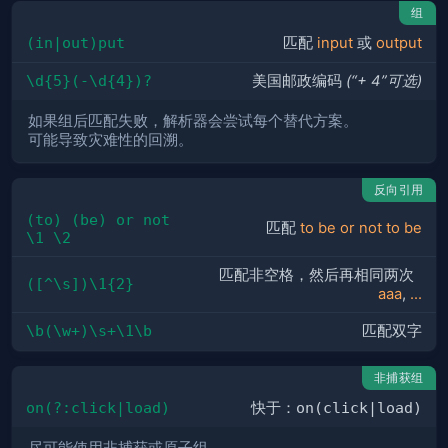
组
(in|out)put
匹配
input
或
output
\d{5}(-\d{4})?
美国邮政编码
(“+ 4”可选)
如果组后匹配失败，解析器会尝试每个替代方案。
可能导致灾难性的回溯。
反向引用
(to) (be) or not 
匹配
to be or not to be
\1 \2
匹配非空格，然后再相同两次
([^\s])\1{2}
aaa
,
...
\b(\w+)\s+\1\b
匹配双字
非捕获组
on(?:click|load)
快于：
on(click|load)