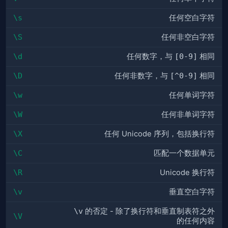
\s
任何空白字符
\S
任何非空白字符
\d
任何数字，与
[0-9]
相同
\D
任何非数字，与
[^0-9]
相同
\w
任何单词字符
\W
任何非单词字符
\X
任何 Unicode 序列，包括换行符
\C
匹配一个数据单元
\R
Unicode 换行符
\v
垂直空白字符
\v
的否定 - 除了换行符和垂直制表符之外
\V
的任何内容