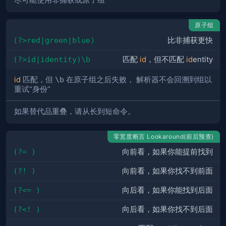
尽可能使用非捕获或原子组
原子组
(?>red|green|blue)
比非捕获更快
(?>id|identity)\b
匹配
id
，但不匹配
id
entity
id
匹配，但
\b
在原子组之后失败， 解析器不会回溯到组以
重试“身份”
如果替代品重叠，请从长到短命令。
零宽度断言 Lookaround(前后预查)
(?= )
向前看，如果你能提前找到
(?! )
向前看，如果你找不到前面
(?<= )
向后看，如果你能找到后面
(?<! )
向后看，如果你找不到后面