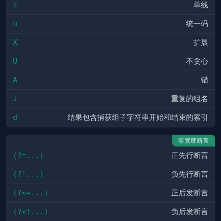
s
单线
u
统一码
X
扩展
U
不贪心
A
锚
J
重复的组名
d
结果包含捕获组子字符串开始和结束的索引
零宽度断言
(?=...)
正先行断言
(?!...)
负先行断言
(?<=...)
正后发断言
(?<!...)
负后发断言