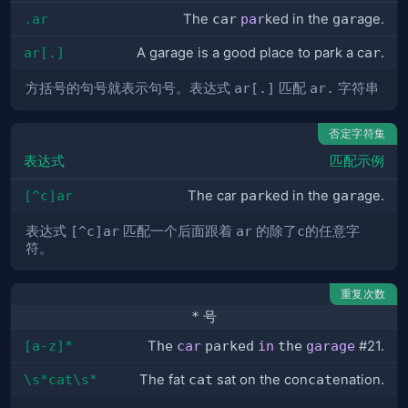
.ar
The
car
par
ked in the
gar
age.
ar[.]
A garage is a good place to park a c
ar
.
方括号的句号就表示句号。表达式
ar[.]
匹配
ar.
字符串
否定字符集
表达式
匹配示例
[^c]ar
The car
par
ked in the
gar
age.
表达式
[^c]ar
匹配一个后面跟着
ar
的除了
c
的任意字
符。
重复次数
*
号
[a-z]*
T
he
car
parked
in
the
garage
#21.
\s*cat\s*
The fat
cat
sat on the con
cat
enation.