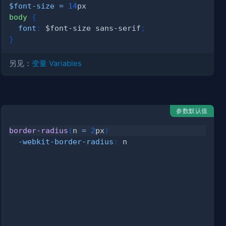
$font-size
=
14
px
body 
{
font
:
 $font-size sans-serif
;
}
另见：
变量 Variables
参数默认值
border-radius
(
n 
=
2
px
)
-webkit-border-radius
:
 n