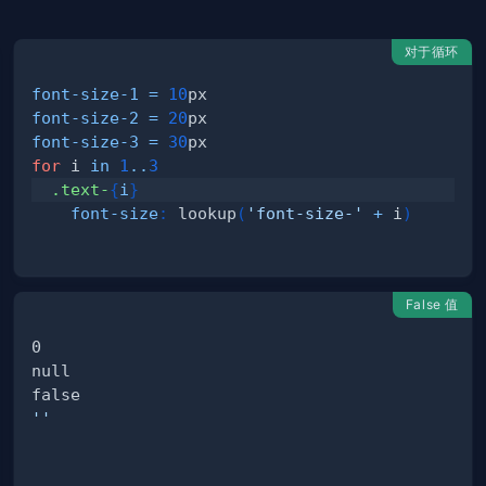
对于循环
font-size-1
=
10
px
font-size-2
=
20
px
font-size-3
=
30
px
for
 i 
in
1
..
3
.text-
{
i
}
font-size
:
 lookup
(
'font-size-'
+
 i
)
False 值
''