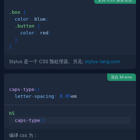
.box 
{
color
:
blue
;
.button 
{
color
:
red
;
}
}
Stylus 是一个 CSS 预处理器。另见:
stylus-lang.com
混合 Mixins
caps-type
(
)
letter-spacing
:
0.05
em
h5
caps-type
(
)
编译 css 为：