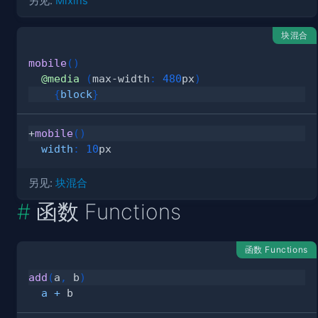
另见:
Mixins
块混合
mobile
(
)
@media
(
max-width
:
480
px
)
{
block
}
+
mobile
(
)
width
:
10
px
另见:
块混合
函数 Functions
函数 Functions
add
(
a
,
 b
)
a
+
 b