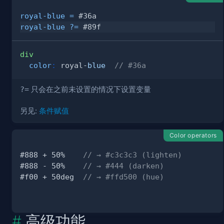
royal-blue
=
#36a
royal-blue
?=
#89f
div
color
:
 royal-
blue
// #36a
?=
只会在之前未设置的情况下设置变量
另见:
条件赋值
Color operators
#888 + 50%    
// → #c3c3c3 (lighten)
#888 - 50%    
// → #444 (darken)
#f00 + 50deg  
// → #ffd500 (hue)
高级功能