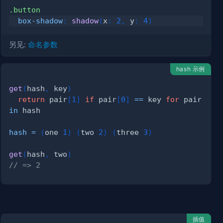
.button
box-shadow
:
shadow
(
x
:
2
,
 y
:
4
)
另见:
命名参数
hash 示例
get
(
hash
,
 key
)
return
 pair
[
1
]
if
 pair
[
0
]
==
 key 
for
 pair 
in
 hash
hash
=
(
one 
1
)
(
two 
2
)
(
three 
3
)
get
(
hash
,
 two
)
// => 2
插值