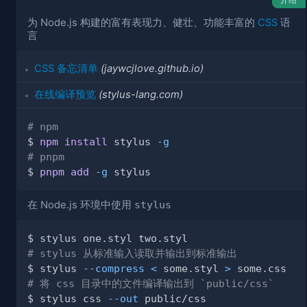
为 Node.js 构建的富有表现力、健壮、功能丰富的
CSS
语
言
CSS 备忘清单
(jaywcjlove.github.io)
在线编译预览
(stylus-lang.com)
# npm
$ 
npm
install
 stylus 
-g
# pnpm
$ 
pnpm
add
-g
在 Node.js 环境中使用
stylus
# stylus 从标准输入读取并输出到标准输出
$ stylus 
--compress
<
 some.styl 
>
# 将 css 目录中的文件编译输出到 `public/css`
$ stylus css 
--out