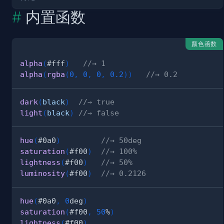
内置函数
颜色函数
alpha
(
#fff
)
//→ 1
alpha
(
rgba
(
0
,
0
,
0
,
0.2
)
)
//→ 0.2
dark
(
black
)
//→ true
light
(
black
)
//→ false
hue
(
#0a0
)
//→ 50deg
saturation
(
#f00
)
//→ 100%
lightness
(
#f00
)
//→ 50%
luminosity
(
#f00
)
//→ 0.2126
hue
(
#0a0
,
0
deg
)
saturation
(
#f00
,
50
%
)
lightness
(
#f00
)