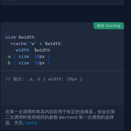
缓存 Caching
size
(
$width
)
  +
cache
(
'w'
+
 $width
)
width
:
 $width
.a 
{
size
:
10
px
}
.b 
{
size
:
10
px
}
// 输出: .a, b { width: 10px }
在第一次调用时将其内容应用于给定的选择器，但会在第
二次调用时使用相同的参数
@extend
第一次调用的选择
器。另见:
cache