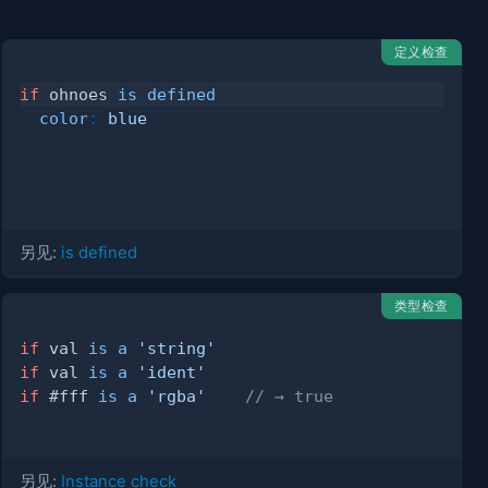
定义检查
if
 ohnoes 
is defined
color
:
blue
另见:
is defined
类型检查
if
 val 
is a
'string'
if
 val 
is a
'ident'
if
#fff
is a
'rgba'
// → true
另见:
Instance check