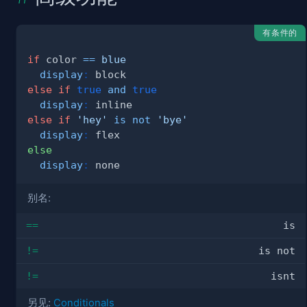
有条件的
if
 color 
==
blue
display
:
 block
else
if
true
and
true
display
:
 inline
else
if
'hey'
is not
'bye'
display
:
 flex
else
display
:
 none
别名:
==
is
!=
is not
!=
isnt
另见:
Conditionals