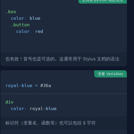
.box
color
:
blue
.button
color
:
red
也有效！冒号也是可选的。这通常用于 Stylus 文档的语法
变量 Variables
royal-blue
=
#36a
div
color
:
 royal-
blue
标识符（变量名、函数等）也可以包括
$
字符