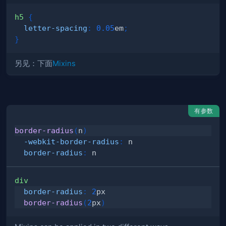
h5
{
letter-spacing
:
0.05
em
;
}
另见：下面
Mixins
有参数
border-radius
(
n
)
-webkit-border-radius
:
 n
border-radius
:
 n
div
border-radius
:
2
px
border-radius
(
2
px
)