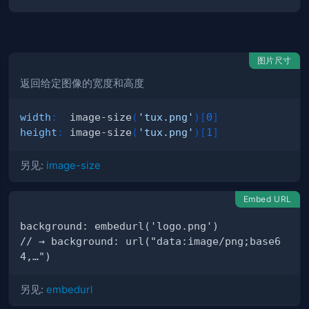
图片尺寸
返回给定图像的宽度和高度
width
:
  image-size
(
'tux.png'
)
[
0
]
height
:
 image-size
(
'tux.png'
)
[
1
]
另见:
image-size
Embed URL
// → background: url("data:image/png;base6
另见:
embedurl