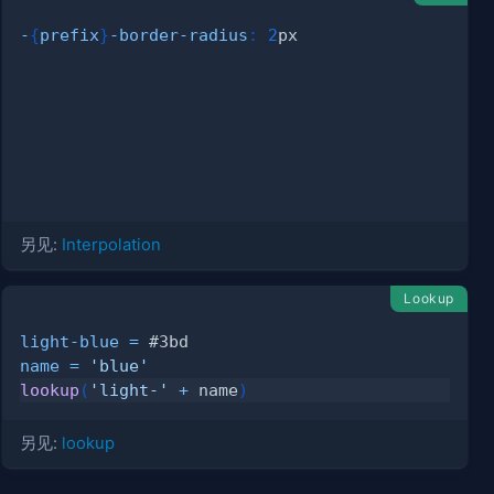
-
{
prefix
}
-border-radius
:
2
px
另见:
Interpolation
Lookup
light-blue
=
#3bd
name
=
'blue'
lookup
(
'light-'
+
 name
)
另见:
lookup