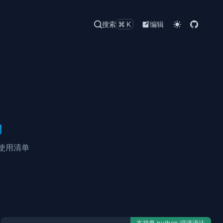
搜索
⌘K
编辑
使用清单
支持类 python 缩进语法