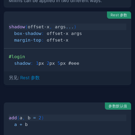
Mixins can be applied in two different ways.
Rest 参数
shadow
(
offset-x
,
 args
...
)
box-shadow
:
 offset-x args
margin-top
:
 offset-x
#login
shadow
:
1
px
2
px
5
px
#eee
另见:
Rest 参数
参数默认值
add
(
a
,
 b 
=
2
)
a
+
 b