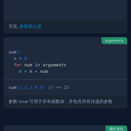
另见:
参数默认值
arguments
sum
(
)
n
=
0
for
 num 
in
 arguments
n
=
 n 
+
 num
sum
(
1
,
2
,
3
,
4
,
5
)
// => 15
参数 local 可用于所有函数体，并包含所有传递的参数
属性查找