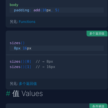
body
padding
:
add
(
10
px
,
5
)
另见:
Functions
多个返回值
sizes
(
)
8px
16
px
sizes
(
)
[
0
]
// → 8px
sizes
(
)
[
1
]
// → 16px
另见:
多个返回值
值 Values
条件赋值