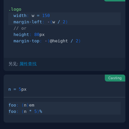
.logo
width
:
 w 
=
150
margin-left
:
-
(
w 
/
2
)
// or
height
:
80
px
margin-top
:
-
(
@height 
/
2
)
另见:
属性查找
Casting
n
=
5
px
foo
:
(
n
)
em
foo
:
(
n 
*
5
)
%