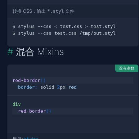
转换 CSS，输出
*.styl
文件
混合 Mixins
没有参数
red-border
(
)
border
:
 solid 
2
px
red
div
red-border
(
)