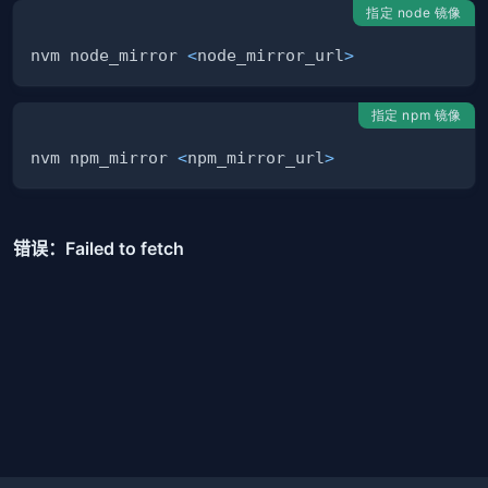
指定 node 镜像
nvm node_mirror 
<
node_mirror_url
>
指定 npm 镜像
nvm npm_mirror 
<
npm_mirror_url
>