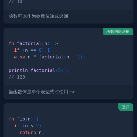
// 10
函数可以作为参数传递或返回
函数的语法糖
fn
factorial
(
n
)
=>
if
(
n 
==
0
)
1
else
 n 
*
factorial
(
n 
-
1
)
;
println
(
factorial
(
5
)
)
;
// 120
当函数体是单个表达式时使用
=>
递归
fn
fib
(
n
)
{
if
(
n 
<
2
)
return
 n
;