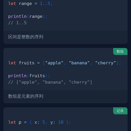
let
 range 
=
1.
.5
;
println
(
range
)
;
// 1..5
区间是整数的序列
数组
let
 fruits 
=
[
"apple"
,
"banana"
,
"cherry"
]
;
println
(
fruits
)
;
// ["apple", "banana", "cherry"]
数组是元素的序列
记录
let
 p 
=
{
x
:
5
,
y
:
10
}
;