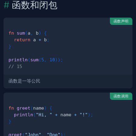
函数和闭包
函数声明
fn
sum
(
a
,
 b
)
{
return
 a 
+
 b
;
}
println
(
sum
(
5
,
10
)
)
;
// 15
函数是一等公民
函数调用
fn
greet
(
name
)
{
println
(
"Hi, "
+
 name 
+
"!"
)
;
}
greet
(
"John"
,
"Doe"
)
;