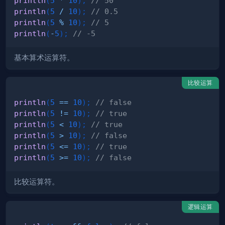
println
(
5
*
10
)
;
// 50
println
(
5
/
10
)
;
// 0.5
println
(
5
%
10
)
;
// 5
println
(
-
5
)
;
// -5
基本算术运算符。
比较运算
println
(
5
==
10
)
;
// false
println
(
5
!=
10
)
;
// true
println
(
5
<
10
)
;
// true
println
(
5
>
10
)
;
// false
println
(
5
<=
10
)
;
// true
println
(
5
>=
10
)
;
// false
比较运算符。
逻辑运算