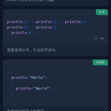
分号
println
(
1
)
;
println
(
2
)
;
println
(
3
)
;
println
(
4
)
;
println
(
5
)
;
println
(
6
)
;
;
// erro
需要使用分号，不允许空语句。
代码块
{
println
(
"Hello"
)
;
{
println
(
"World"
)
;
}
}