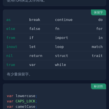
使用代码块定义作用域。
保留字
as
break
continue
do
else
false
fn
for
from
if
import
in
inout
let
loop
match
nil
return
struct
trait
true
var
while
有少量保留字。
标识符
var
 lowercase
;
var
CAPS_LOCK
;
var
 camelCase
;