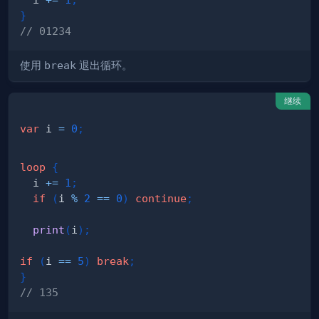
}
// 01234
使用
break
退出循环。
继续
var
 i 
=
0
;
loop
{
  i 
+=
1
;
if
(
i 
%
2
==
0
)
continue
;
print
(
i
)
;
if
(
i 
==
5
)
break
;
}
// 135