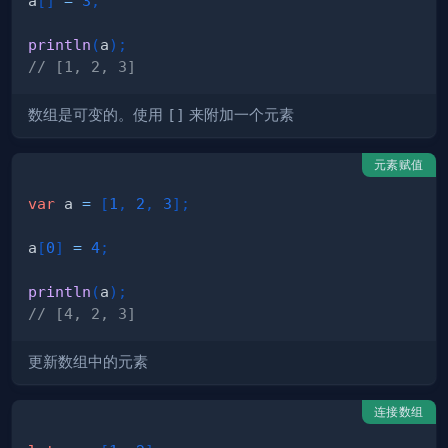
a
[
]
=
3
;
println
(
a
)
;
// [1, 2, 3]
数组是可变的。使用
[]
来附加一个元素
元素赋值
var
 a 
=
[
1
,
2
,
3
]
;
a
[
0
]
=
4
;
println
(
a
)
;
// [4, 2, 3]
更新数组中的元素
连接数组