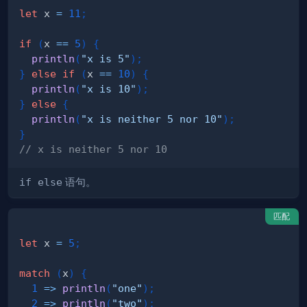
let
 x 
=
11
;
if
(
x 
==
5
)
{
println
(
"x is 5"
)
;
}
else
if
(
x 
==
10
)
{
println
(
"x is 10"
)
;
}
else
{
println
(
"x is neither 5 nor 10"
)
;
}
// x is neither 5 nor 10
if else
语句。
匹配
let
 x 
=
5
;
match
(
x
)
{
1
=>
println
(
"one"
)
;
2
=>
println
(
"two"
)
;