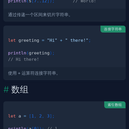
println
(
s
[
7.
.12
]
)
;
// World!
通过传递一个区间来切片字符串。
连接字符串
let
 greeting 
=
"Hi"
+
" there!"
;
println
(
greeting
)
;
// Hi there!
使用
+
运算符连接字符串。
数组
索引数组
let
 a 
=
[
1
,
2
,
3
]
;
println
(
a
[
0
]
)
;
// 1