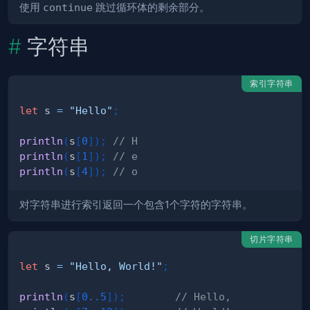
使用
continue
跳过循环体的剩余部分。
字符串
索引字符串
let
 s 
=
"Hello"
;
println
(
s
[
0
]
)
;
// H
println
(
s
[
1
]
)
;
// e
println
(
s
[
4
]
)
;
// o
对字符串进行索引返回一个包含1个字符的字符串。
切片字符串
let
 s 
=
"Hello, World!"
;
println
(
s
[
0.
.5
]
)
;
// Hello,