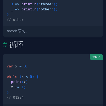
3
=>
println
(
"three"
)
;
  _ 
=>
println
(
"other"
)
;
}
// other
match
语句。
循环
while
var
 x 
=
0
;
while
(
x 
<
5
)
{
print
(
x
)
;
  x 
+=
1
;
}
// 01234