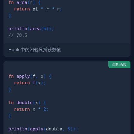
fn
area
(
r
)
{
return
 pi 
*
 r 
*
 r
;
}
println
(
area
(
5
)
)
;
// 78.5
Hook 中的闭包只捕获数值
高阶函数
fn
apply
(
f
,
 x
)
{
return
f
(
x
)
;
}
fn
double
(
x
)
{
return
 x 
*
2
;
}
println
(
apply
(
double
,
5
)
)
;