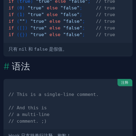
if
(
true
)
"true"
else
"false"
;
// true
if
(
0
)
"true"
else
"false"
;
// true
if
(
1
)
"true"
else
"false"
;
// true
if
(
""
)
"true"
else
"false"
;
// true
if
(
[
]
)
"true"
else
"false"
;
// true
if
(
{
}
)
"true"
else
"false"
;
// true
只有
nil
和
false
是假值。
语法
注释
// This is a single-line comment.
// And this is
// a multi-line
// comment. ;)
Hook 只支持单行注释。抱歉！