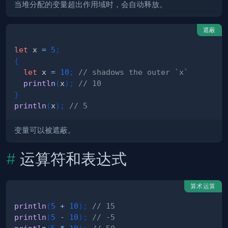
当堆分配的变量超出作用域时，会自动释放。
遮蔽
let
 x 
=
5
;
{
let
 x 
=
10
;
// shadows the outer `x`
println
(
x
)
;
// 10
}
println
(
x
)
;
// 5
变量可以被遮蔽。
运算符和表达式
算术运算
println
(
5
+
10
)
;
// 15
println
(
5
-
10
)
;
// -5