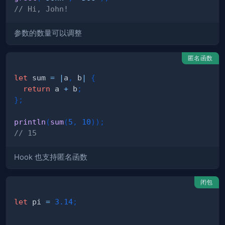
// Hi, John!
参数的数量可以调整
匿名函数
let
 sum 
=
|
a
,
 b
|
{
return
 a 
+
 b
;
}
;
println
(
sum
(
5
,
10
)
)
;
// 15
Hook 也支持匿名函数
闭包
let
 pi 
=
3.14
;