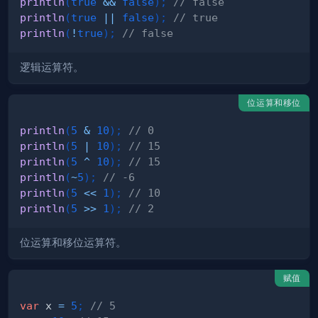
println
(
true
&&
false
)
;
// false
println
(
true
||
false
)
;
// true
println
(
!
true
)
;
// false
逻辑运算符。
位运算和移位
println
(
5
&
10
)
;
// 0
println
(
5
|
10
)
;
// 15
println
(
5
^
10
)
;
// 15
println
(
~
5
)
;
// -6
println
(
5
<<
1
)
;
// 10
println
(
5
>>
1
)
;
// 2
位运算和移位运算符。
赋值
var
 x 
=
5
;
// 5