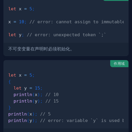
let
 x 
=
5
;
x 
=
10
;
// error: cannot assign to immutable v
let
 y
;
// error: unexpected token `;`
不可变变量在声明时必须初始化。
作用域
let
 x 
=
5
;
{
let
 y 
=
15
;
println
(
x
)
;
// 10
println
(
y
)
;
// 15
}
println
(
x
)
;
// 5
println
(
y
)
;
// error: variable `y` is used but