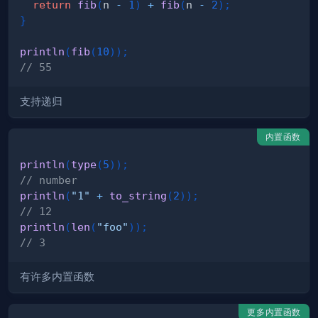
return
fib
(
n 
-
1
)
+
fib
(
n 
-
2
)
;
}
println
(
fib
(
10
)
)
;
// 55
支持递归
内置函数
println
(
type
(
5
)
)
;
// number
println
(
"1"
+
to_string
(
2
)
)
;
// 12
println
(
len
(
"foo"
)
)
;
// 3
有许多内置函数
更多内置函数