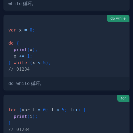
while
循环。
do while
var
 x 
=
0
;
do
{
print
(
x
)
;
  x 
+=
1
;
}
while
(
x 
<
5
)
;
// 01234
do while
循环。
for
for
(
var i 
=
0
;
 i 
<
5
;
 i
+
+
)
{
print
(
i
)
;
}
// 01234