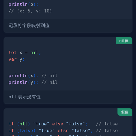
println
(
p
)
;
// {x: 5, y: 10}
记录将字段映射到值
nil
值
let
 x 
=
nil
;
var
 y
;
println
(
x
)
;
// nil
println
(
y
)
;
// nil
nil
表示没有值
假值
if
(
nil
)
"true"
else
"false"
;
// false
if
(
false
)
"true"
else
"false"
;
// false